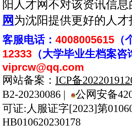
阳人才网不对该资讯信息
网
为沈阳提供更好的人才
客
服电话：
4008005615
（
12333
（大学毕业生档案
咨
viprcw@qq.com
网站备案：
ICP备20220191
B2-20230086 |
公网安备4201
可证:人服证字[2023]第010
HB010620230178
929人才网
929招聘网
南方人才网
919人才网
939人才网
520人才
92